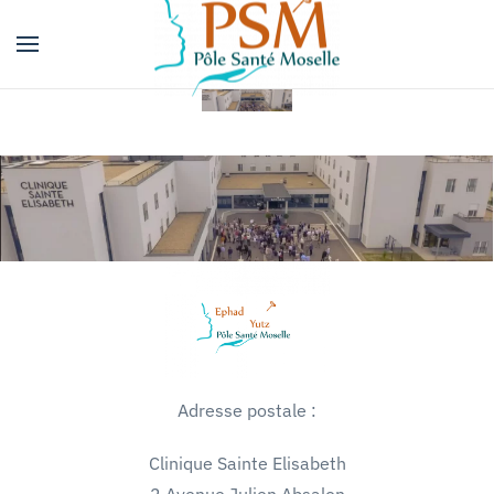
Skip
to
main
content
Adresse postale :
Clinique Sainte Elisabeth
2 Avenue Julien Absalon